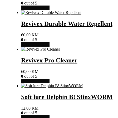
0
out of 5
Dodaj u košaricu
Revivex Durable Water Repellent
60,00
KM
0
out of 5
Dodaj u košaricu
Revivex Pro Cleaner
60,00
KM
0
out of 5
Dodaj u košaricu
Soft lure Delphin B! StinxWORM
12,00
KM
0
out of 5
Dodaj u košaricu