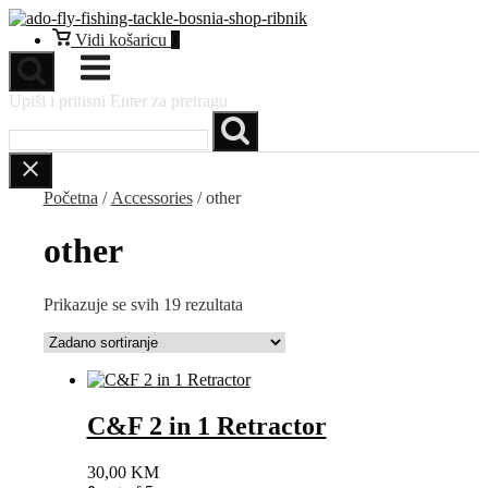
Preskoči
na
Vidi
Vidi košaricu
0
sadržaj
košaricu
Izbornik
Upiši i pritisni Enter za pretragu
Početna
/
Accessories
/ other
other
Prikazuje se svih 19 rezultata
C&F 2 in 1 Retractor
30,00
KM