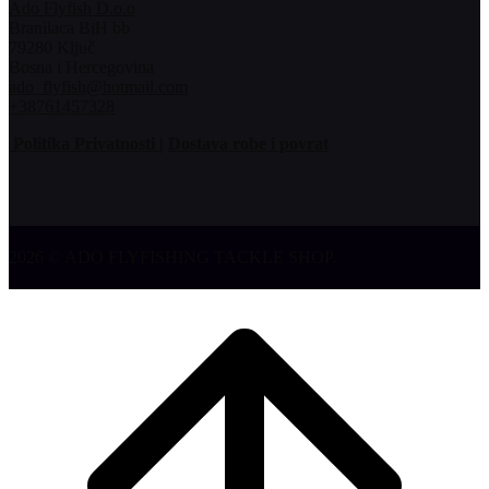
Ado Flyfish D.o.o
Branilaca BiH bb
79280 Ključ
Bosna i Hercegovina
ado_flyfish@hotmail.com
+38761457328
Politika Privatnosti |
Dostava robe i povrat
2026 © ADO FLYFISHING TACKLE SHOP.
Klizi
na
vrh