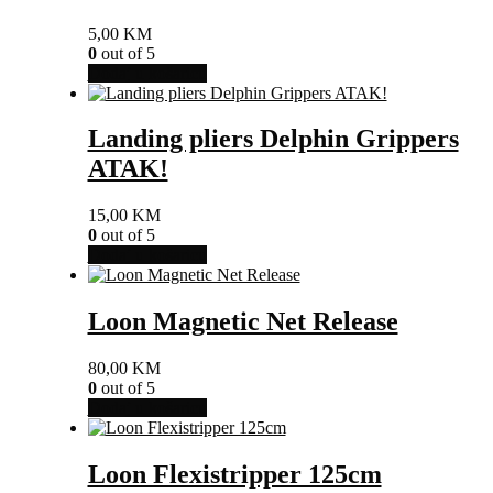
5,00
KM
0
out of 5
Dodaj u košaricu
Landing pliers Delphin Grippers
ATAK!
15,00
KM
0
out of 5
Dodaj u košaricu
Loon Magnetic Net Release
80,00
KM
0
out of 5
Dodaj u košaricu
Loon Flexistripper 125cm