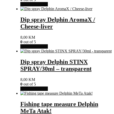
Dodaj u košaricu
Dip spray Delphin AromaX /
Cheese-liver
8,00
KM
0
out of 5
Dodaj u košaricu
Dip spray Delphin STINX
SPRAY/30ml – transparent
8,00
KM
0
out of 5
Dodaj u košaricu
Fishing tape measure Delphin
MeTa Atak!