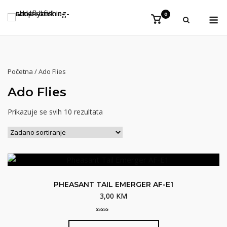
Preskoči
Iz
0
na
Vidi
košaricu
sadržaj
Početna
/ Ado Flies
Ado Flies
Prikazuje se svih 10 rezultata
PHEASANT TAIL EMERGER AF-E1
3,00
KM
0
Ovaj
out