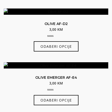
ima
proizvoda
više
varijanti.
Opcije
OLIVE AF-D2
se
3,00
KM
mogu
odabrati
0
Ovaj
out
na
ODABERI OPCIJE
of
proizvod
5
stranici
ima
proizvoda
više
varijanti.
Opcije
OLIVE EMERGER AF-E4
se
3,00
KM
mogu
odabrati
0
Ovaj
out
na
ODABERI OPCIJE
of
proizvod
5
stranici
ima
proizvoda