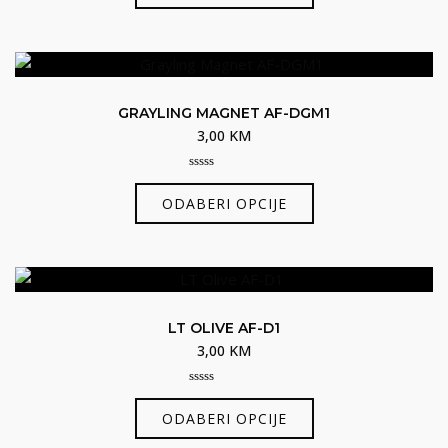
5
stranici
ima
proizvoda
više
varijanti.
Opcije
GRAYLING MAGNET AF-DGM1
se
3,00
KM
mogu
odabrati
0
Ovaj
out
na
ODABERI OPCIJE
of
proizvod
5
stranici
ima
proizvoda
više
varijanti.
Opcije
LT OLIVE AF-D1
se
3,00
KM
mogu
odabrati
0
Ovaj
out
na
ODABERI OPCIJE
of
proizvod
5
stranici