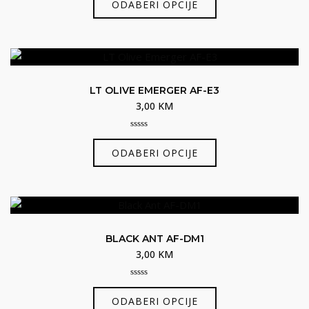
ODABERI OPCIJE
of
proizvod
5
ima
više
varijanti.
Opcije
LT OLIVE EMERGER AF-E3
se
3,00
KM
mogu
odabrati
0
Ovaj
out
na
ODABERI OPCIJE
of
proizvod
5
stranici
ima
proizvoda
više
varijanti.
Opcije
BLACK ANT AF-DM1
se
3,00
KM
mogu
odabrati
0
Ovaj
out
na
ODABERI OPCIJE
of
proizvod