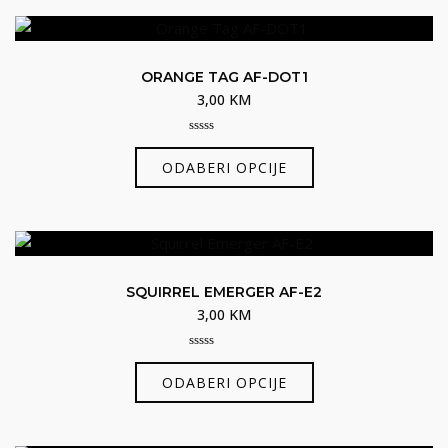
više
varijanti.
Opcije
ORANGE TAG AF-DOT1
se
3,00
KM
mogu
odabrati
0
Ovaj
out
na
ODABERI OPCIJE
of
proizvod
5
stranici
ima
proizvoda
više
varijanti.
Opcije
SQUIRREL EMERGER AF-E2
se
3,00
KM
mogu
odabrati
0
Ovaj
out
na
ODABERI OPCIJE
of
proizvod
5
stranici
ima
proizvoda
više