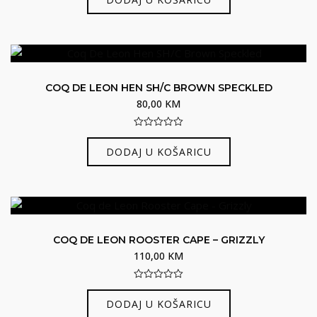
of
5
COQ DE LEON HEN SH/C BROWN SPECKLED
80,00
KM
0
out
DODAJ U KOŠARICU
of
5
COQ DE LEON ROOSTER CAPE – GRIZZLY
110,00
KM
0
out
DODAJ U KOŠARICU
of
5