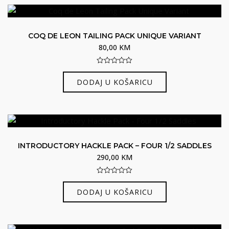
COQ DE LEON TAILING PACK UNIQUE VARIANT
80,00
KM
0
out
DODAJ U KOŠARICU
of
5
INTRODUCTORY HACKLE PACK – FOUR 1/2 SADDLES
290,00
KM
0
out
DODAJ U KOŠARICU
of
5