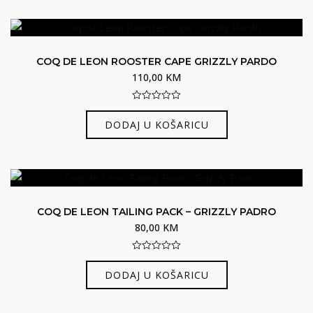
COQ DE LEON ROOSTER CAPE GRIZZLY PARDO
110,00
KM
0
out
DODAJ U KOŠARICU
of
5
COQ DE LEON TAILING PACK – GRIZZLY PADRO
80,00
KM
0
out
DODAJ U KOŠARICU
of
5