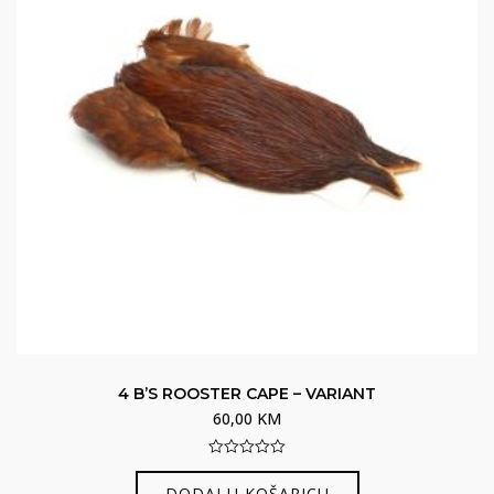
4 B’S ROOSTER CAPE – VARIANT
60,00
KM
0
out
DODAJ U KOŠARICU