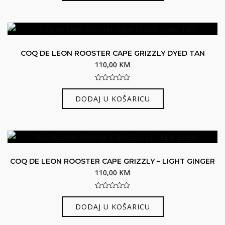
COQ DE LEON ROOSTER CAPE GRIZZLY DYED TAN
110,00
KM
0
out
DODAJ U KOŠARICU
of
5
COQ DE LEON ROOSTER CAPE GRIZZLY – LIGHT GINGER
110,00
KM
0
out
DODAJ U KOŠARICU
of
5