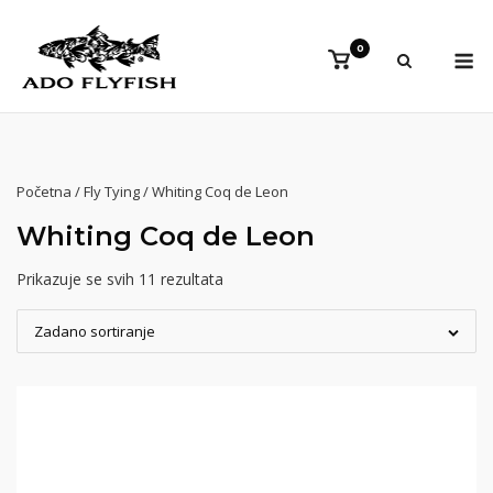
Preskoči
na
Iz
0
Vidi
sadržaj
košaricu
Početna
/
Fly Tying
/ Whiting Coq de Leon
Whiting Coq de Leon
Prikazuje se svih 11 rezultata
Zadano sortiranje