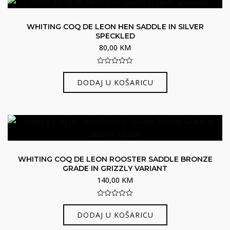
WHITING COQ DE LEON HEN SADDLE IN SILVER
SPECKLED
80,00
KM
0
out
DODAJ U KOŠARICU
of
5
WHITING COQ DE LEON ROOSTER SADDLE BRONZE
GRADE IN GRIZZLY VARIANT
140,00
KM
0
out
DODAJ U KOŠARICU
of
5