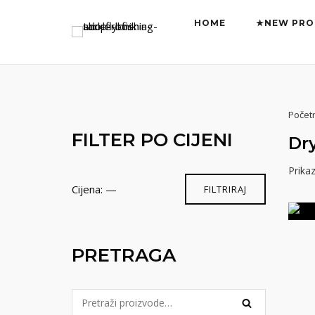
Preskoči
HOME
★NEW PRO
na
sadržaj
Počet
FILTER PO CIJENI
Dry
Prikaz
Min
Maks
Cijena:
—
FILTRIRAJ
cijena
cijena
PRETRAGA
Pretraga
PRETRAŽI
za: