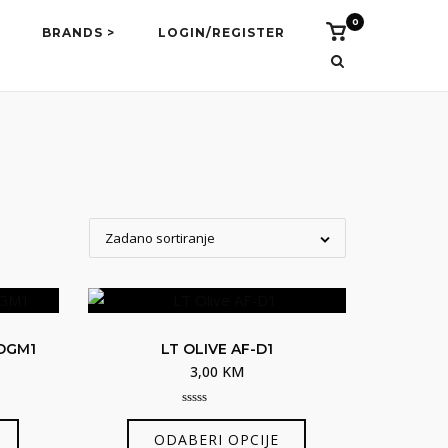
0
Vidi
BRANDS >
LOGIN/REGISTER
košaricu
Zadano sortiranje
DGM1
LT OLIVE AF-D1
3,00
KM
0
Ovaj
Ovaj
out
ODABERI OPCIJE
of