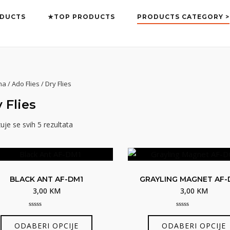
DUCTS
★TOP PRODUCTS
PRODUCTS CATEGORY >
na
/
Ado Flies
/ Dry Flies
 Flies
uje se svih 5 rezultata
BLACK ANT AF-DM1
GRAYLING MAGNET AF-
3,00
KM
3,00
KM
0
0
Ovaj
out
out
ODABERI OPCIJE
ODABERI OPCIJE
of
of