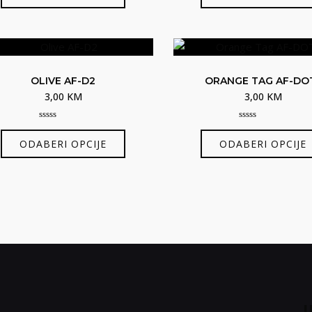
proizvod
5
5
ima
više
varijanti.
Opcije
OLIVE AF-D2
ORANGE TAG AF-DO
se
3,00
KM
3,00
KM
mogu
odabrati
0
0
Ovaj
out
out
na
ODABERI OPCIJE
ODABERI OPCIJE
of
of
proizvod
5
5
stranici
ima
proizvoda
više
varijanti.
Opcije
se
mogu
odabrati
na
stranici