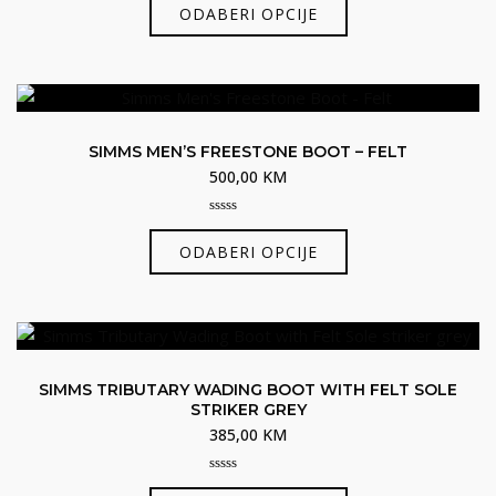
out
ODABERI OPCIJE
of
proizvod
5
ima
više
varijanti.
Opcije
SIMMS MEN’S FREESTONE BOOT – FELT
se
500,00
KM
mogu
odabrati
0
Ovaj
out
na
ODABERI OPCIJE
of
proizvod
5
stranici
ima
proizvoda
više
varijanti.
Opcije
SIMMS TRIBUTARY WADING BOOT WITH FELT SOLE
se
STRIKER GREY
mogu
385,00
KM
odabrati
na
0
Ovaj