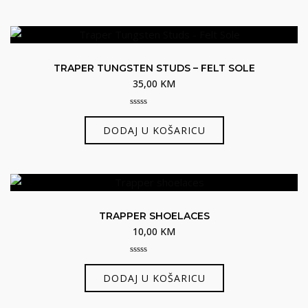
ima
više
varijanti.
Opcije
TRAPER TUNGSTEN STUDS – FELT SOLE
se
35,00
KM
mogu
odabrati
0
out
na
DODAJ U KOŠARICU
of
5
stranici
proizvoda
TRAPPER SHOELACES
10,00
KM
0
out
DODAJ U KOŠARICU
of
5