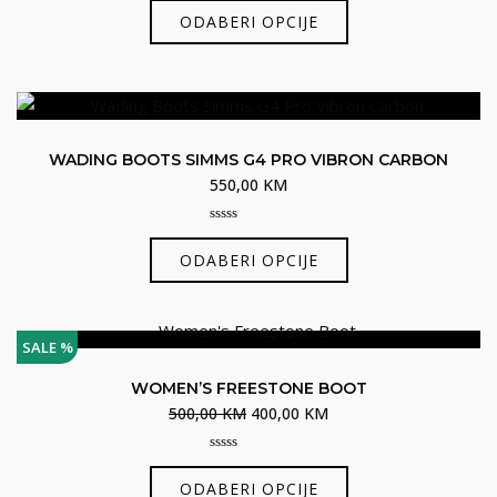
Ovaj
out
na
ODABERI OPCIJE
of
proizvod
5
stranici
ima
proizvoda
više
varijanti.
Opcije
WADING BOOTS SIMMS G4 PRO VIBRON CARBON
se
550,00
KM
mogu
odabrati
0
Ovaj
out
na
ODABERI OPCIJE
of
proizvod
5
stranici
ima
proizvoda
više
SALE %
varijanti.
Opcije
WOMEN’S FREESTONE BOOT
se
Izvorna
Trenutna
500,00
KM
400,00
KM
mogu
cijena
cijena
odabrati
0
bila
je:
Ovaj
out
ODABERI OPCIJE
je:
400,00 KM.
na
of