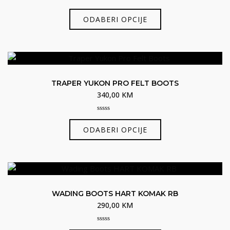
odabrati
0
Ovaj
out
na
ODABERI OPCIJE
of
proizvod
5
stranici
ima
proizvoda
više
varijanti.
Opcije
TRAPER YUKON PRO FELT BOOTS
se
340,00
KM
mogu
odabrati
0
Ovaj
out
na
ODABERI OPCIJE
of
proizvod
5
stranici
ima
proizvoda
više
varijanti.
Opcije
WADING BOOTS HART KOMAK RB
se
290,00
KM
mogu
odabrati
0