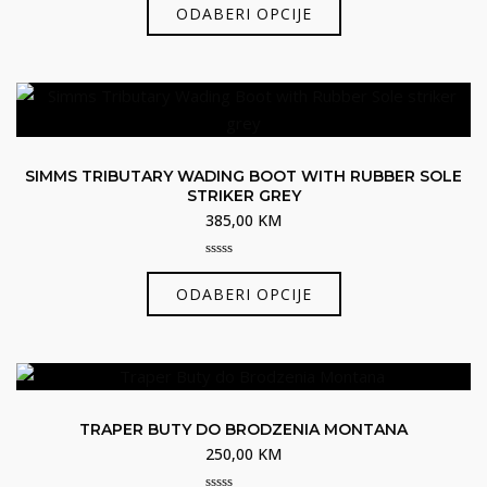
out
ODABERI OPCIJE
stranici
of
proizvod
5
proizvoda
ima
više
varijanti.
Opcije
se
SIMMS TRIBUTARY WADING BOOT WITH RUBBER SOLE
mogu
STRIKER GREY
odabrati
385,00
KM
na
stranici
0
Ovaj
out
ODABERI OPCIJE
proizvoda
of
proizvod
5
ima
više
varijanti.
Opcije
TRAPER BUTY DO BRODZENIA MONTANA
se
250,00
KM
mogu