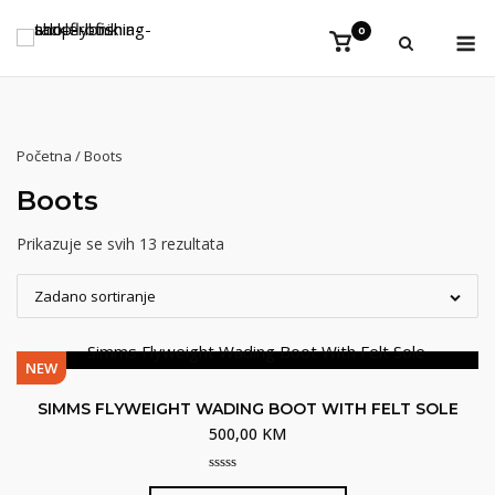
Preskoči
Iz
0
na
Vidi
košaricu
sadržaj
Početna
/ Boots
Boots
Prikazuje se svih 13 rezultata
Zadano sortiranje
NEW
SIMMS FLYWEIGHT WADING BOOT WITH FELT SOLE
500,00
KM
0
Ovaj