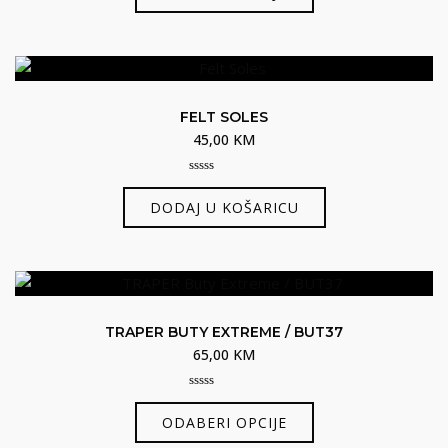
proizvod
5
500,00 KM.
stranici
ima
proizvoda
više
varijanti.
Opcije
FELT SOLES
se
45,00
KM
mogu
odabrati
0
out
na
DODAJ U KOŠARICU
of
5
stranici
proizvoda
TRAPER BUTY EXTREME / BUT37
65,00
KM
0
Ovaj
out
ODABERI OPCIJE
of
proizvod
5