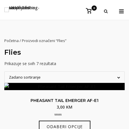
Preskoči
Iz
0
na
Vidi
košaricu
sadržaj
Početna
/ Proizvodi označeni “Flies”
Flies
Prikazuje se svih 7 rezultata
Zadano sortiranje
PHEASANT TAIL EMERGER AF-E1
3,00
KM
0
Ovaj
out
ODABERI OPCIJE
of