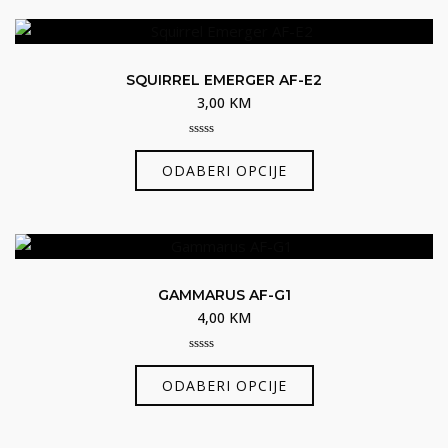
više
varijanti.
Opcije
SQUIRREL EMERGER AF-E2
se
3,00
KM
mogu
odabrati
0
Ovaj
out
na
ODABERI OPCIJE
of
proizvod
5
stranici
ima
proizvoda
više
varijanti.
Opcije
GAMMARUS AF-G1
se
4,00
KM
mogu
odabrati
0
Ovaj
out
na
ODABERI OPCIJE
of
proizvod
5
stranici
ima
proizvoda
više