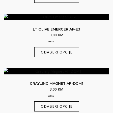
proizvod
5
ima
više
varijanti.
Opcije
LT OLIVE EMERGER AF-E3
se
3,00
KM
mogu
odabrati
0
Ovaj
out
na
ODABERI OPCIJE
of
proizvod
5
stranici
ima
proizvoda
više
varijanti.
Opcije
GRAYLING MAGNET AF-DGM1
se
3,00
KM
mogu
odabrati
0
Ovaj
out
na
ODABERI OPCIJE
of
proizvod
5
stranici