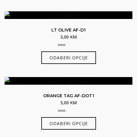
ima
proizvoda
više
varijanti.
Opcije
LT OLIVE AF-D1
se
3,00
KM
mogu
odabrati
0
Ovaj
out
na
ODABERI OPCIJE
of
proizvod
5
stranici
ima
proizvoda
više
varijanti.
Opcije
ORANGE TAG AF-DOT1
se
3,00
KM
mogu
odabrati
0
Ovaj
out
na
ODABERI OPCIJE
of
proizvod
5
stranici
ima
proizvoda