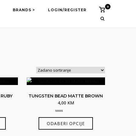
0
Vidi
BRANDS >
LOGIN/REGISTER
košaricu
 RUBY
TUNGSTEN BEAD MATTE BROWN
4,00
KM
0
Ovaj
Ovaj
out
ODABERI OPCIJE
of
proizvod
proizvod
5
ima
ima