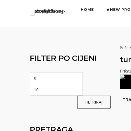
Preskoči
HOME
★NEW PRO
na
sadržaj
Počet
FILTER PO CIJENI
tu
Prikaz
Min
Maks
cijena
cijena
TRA
FILTRIRAJ
PRETRAGA