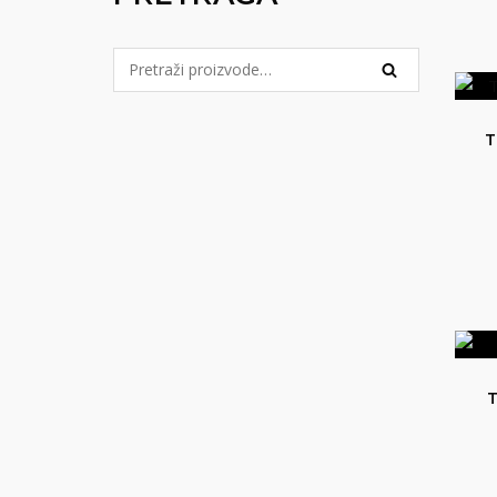
Pretraga
PRETRAŽI
za:
T