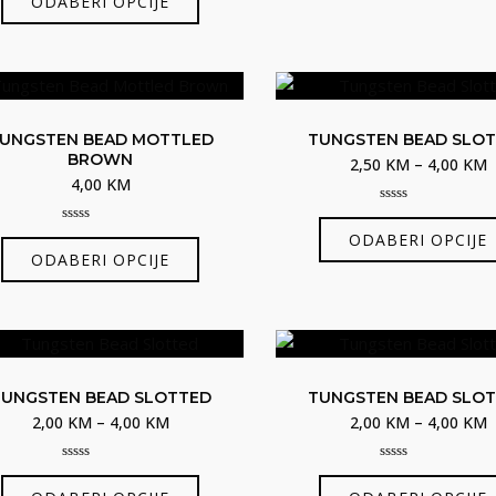
ODABERI OPCIJE
of
proizvod
5
ima
više
varijanti.
Opcije
UNGSTEN BEAD MOTTLED
TUNGSTEN BEAD SLO
se
BROWN
R
2,50
KM
–
4,00
KM
mogu
4,00
KM
c
odabrati
0
o
out
na
0
ODABERI OPCIJE
Ovaj
2
of
out
5
ODABERI OPCIJE
stranici
of
proizvod
d
5
proizvoda
4
ima
više
varijanti.
Opcije
TUNGSTEN BEAD SLOTTED
TUNGSTEN BEAD SLO
se
Raspon
R
2,00
KM
–
4,00
KM
2,00
KM
–
4,00
KM
mogu
cijena:
c
odabrati
0
0
od
o
Ovaj
out
out
na