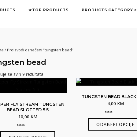
DUCTS
★TOP PRODUCTS
PRODUCTS CATEGORY >
na
/ Proizvodi označeni “tungsten bead”
ngsten bead
uje se svih 9 rezultata
TUNGSTEN BEAD BLACK
4,00
KM
PER FLY STREAM TUNGSTEN
BEAD SLOTTED 5.5
10,00
KM
0
out
ODABERI OPCIJE
of
5
0
Ovaj
out