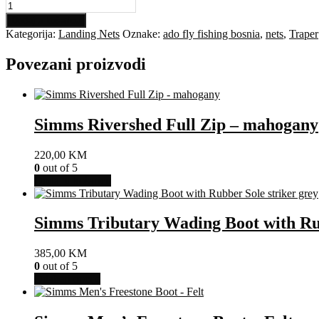
Folded
landing
Dodaj u košaricu
net
Kategorija:
Landing Nets
Oznake:
ado fly fishing bosnia
,
nets
,
Traper
(50x40)
traper
Povezani proizvodi
količina
Simms Rivershed Full Zip – mahogany
220,00
KM
0
out of 5
Dodaj u košaricu
Simms Tributary Wading Boot with Rub
385,00
KM
0
out of 5
Ovaj
Odaberi opcije
proizvod
ima
više