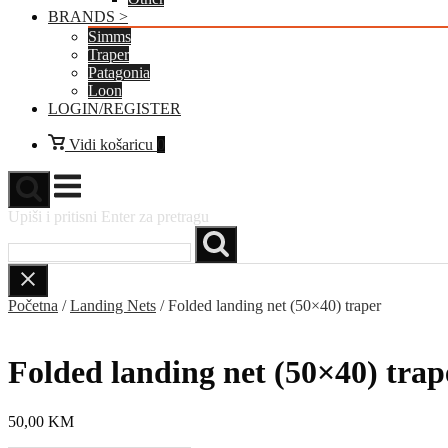
BRANDS >
Simms
Traper
Patagonia
Loon
LOGIN/REGISTER
Vidi
Vidi košaricu
0
košaricu
Izbornik
Upiši i pritisni Enter za pretragu
Početna
/
Landing Nets
/ Folded landing net (50×40) traper
Folded landing net (50×40) trap
50,00
KM