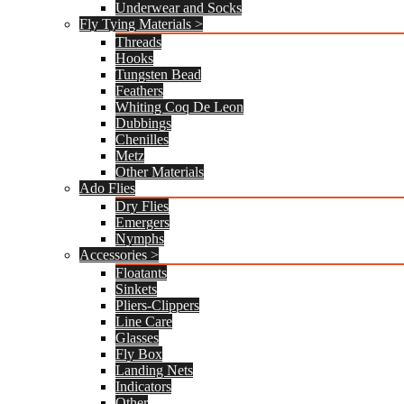
Underwear and Socks
Fly Tying Materials >
Threads
Hooks
Tungsten Bead
Feathers
Whiting Coq De Leon
Dubbings
Chenilles
Metz
Other Materials
Ado Flies
Dry Flies
Emergers
Nymphs
Accessories >
Floatants
Sinkets
Pliers-Clippers
Line Care
Glasses
Fly Box
Landing Nets
Indicators
Other