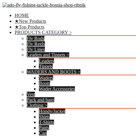
Preskoči
na
HOME
sadržaj
★New Products
★Top Products
PRODUCTS CATEGORY >
Fly Rods
Fly Reels
Fly Lines
Leaders and Tippets >
Leaders
Tippets
WADERS AND BOOTS >
Waders
Boots
Wader Accessories
Vest
Pack and bags
Clothing >
Hoody/Jacket
Shirts
T-Shirts
Pants
Cap