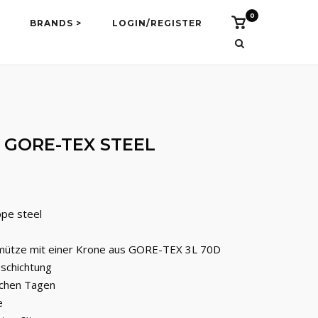
0
Vidi
BRANDS >
LOGIN/REGISTER
košaricu
 GORE-TEX STEEL
pe steel
mütze mit einer Krone aus GORE-TEX 3L 70D
schichtung
schen Tagen
e