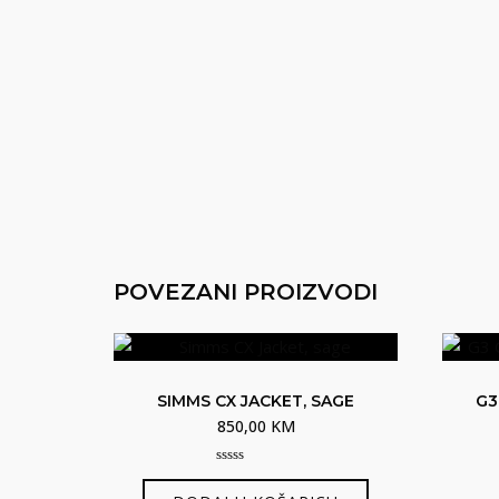
POVEZANI PROIZVODI
SIMMS CX JACKET, SAGE
G3
850,00
KM
0
out