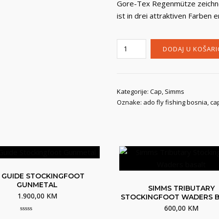
Gore-Tex Regenmütze zeichnet
ist in drei attraktiven Farben er
Simms
DODAJ U KOŠARI
Rain
Cap
Gore-
Tex
Kategorije:
Cap
,
Simms
Oznake:
ado fly fishing bosnia
,
ca
steel
količina
 GUIDE STOCKINGFOOT
GUNMETAL
SIMMS TRIBUTARY
1.900,00
KM
STOCKINGFOOT WADERS 
600,00
KM
0