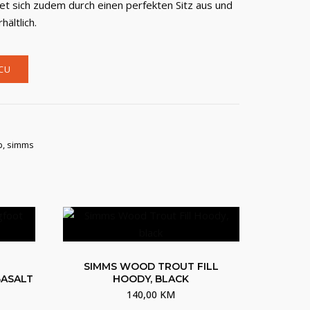
 sich zudem durch einen perfekten Sitz aus und
hältlich.
CU
p
,
simms
SIMMS WOOD TROUT FILL
BASALT
HOODY, BLACK
140,00
KM