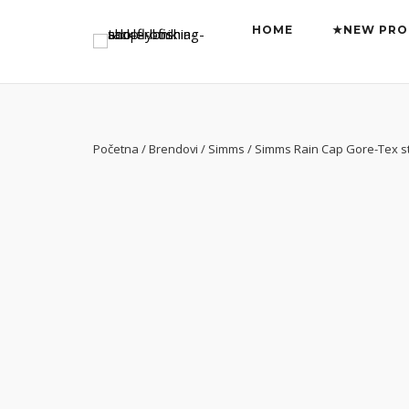
Preskoči
HOME
★NEW PRO
na
sadržaj
Početna
/
Brendovi
/
Simms
/ Simms Rain Cap Gore-Tex s