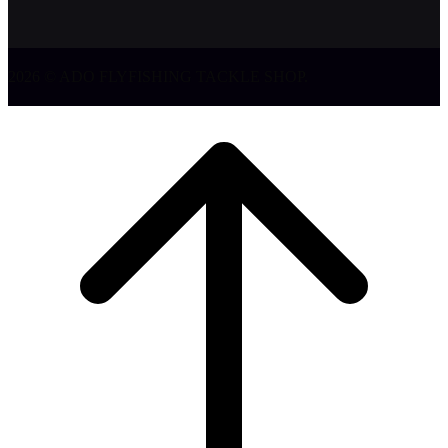
2026 © ADO FLYFISHING TACKLE SHOP.
Klizi
na
vrh