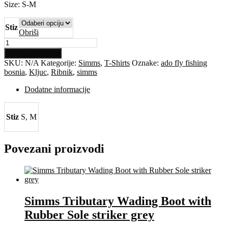
Size: S-M
Stiz
Obriši
Simms
Trout
Dodaj u košaricu
Outline
SKU:
N/A
Kategorije:
Simms
,
T-Shirts
Oznake:
ado fly fishing
T-
bosnia
,
Kljuc
,
Ribnik
,
simms
Shirt,
adobe
Dodatne informacije
heather
količina
Stiz
S, M
Povezani proizvodi
Simms Tributary Wading Boot with
Rubber Sole striker grey