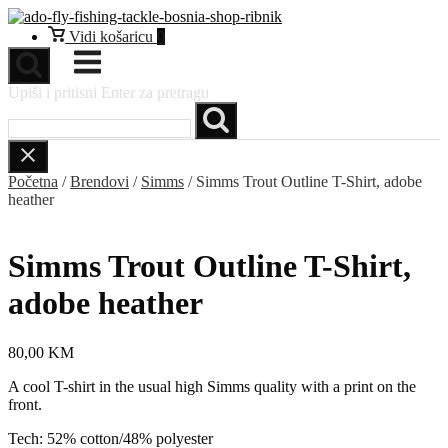
Preskoči
na
Vidi
Vidi košaricu
0
sadržaj
košaricu
Izbornik
Upiši i pritisni Enter za pretragu
Početna
/
Brendovi
/
Simms
/ Simms Trout Outline T-Shirt, adobe
heather
Simms Trout Outline T-Shirt,
adobe heather
80,00
KM
A cool T-shirt in the usual high Simms quality with a print on the
front.
Tech: 52% cotton/48% polyester