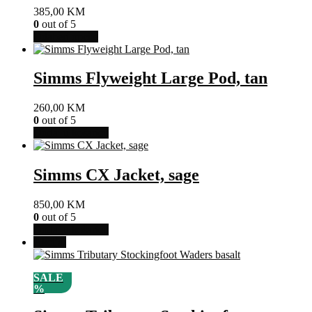
385,00
KM
0
out of 5
Ovaj
Odaberi opcije
proizvod
ima
više
Simms Flyweight Large Pod, tan
varijanti.
Opcije
260,00
KM
se
0
out of 5
mogu
Dodaj u košaricu
odabrati
na
stranici
Simms CX Jacket, sage
proizvoda
850,00
KM
0
out of 5
Dodaj u košaricu
Akcija!
SALE
%