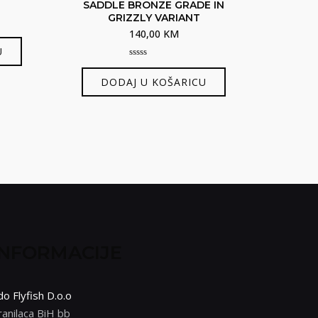
SADDLE BRONZE GRADE IN
GRIZZLY VARIANT
140,00
KM
U
0
out
DODAJ U KOŠARICU
of
5
INFORMACIJE
do Flyfish D.o.o
ranilaca BiH bb