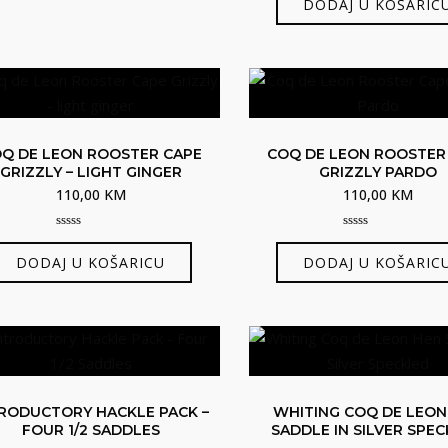
DODAJ U KOŠARIC
of
5
Q DE LEON ROOSTER CAPE
COQ DE LEON ROOSTER
GRIZZLY – LIGHT GINGER
GRIZZLY PARDO
110,00
KM
110,00
KM
0
0
out
out
DODAJ U KOŠARICU
DODAJ U KOŠARIC
of
of
5
5
RODUCTORY HACKLE PACK –
WHITING COQ DE LEON
FOUR 1/2 SADDLES
SADDLE IN SILVER SPE