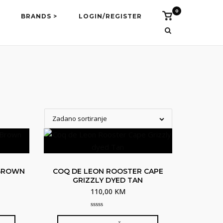
0
Vidi
BRANDS >
LOGIN/REGISTER
košaricu
Zadano sortiranje
 BROWN
COQ DE LEON ROOSTER CAPE
GRIZZLY DYED TAN
110,00
KM
0
out