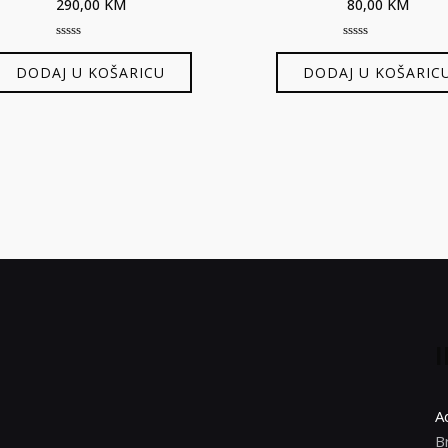
290,00
KM
80,00
KM
0
0
out
out
DODAJ U KOŠARICU
DODAJ U KOŠARIC
of
of
5
5
A
B