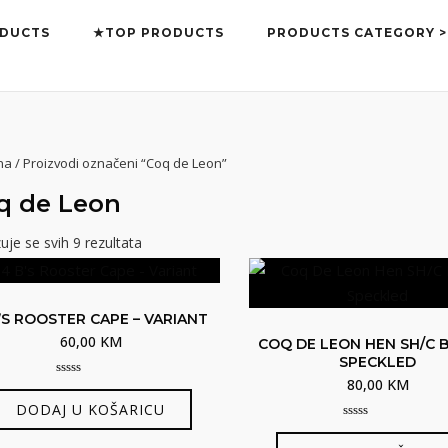
DUCTS
★TOP PRODUCTS
PRODUCTS CATEGORY >
na
/ Proizvodi označeni “Coq de Leon”
q de Leon
uje se svih 9 rezultata
’S ROOSTER CAPE – VARIANT
60,00
KM
COQ DE LEON HEN SH/C
SPECKLED
80,00
KM
0
out
DODAJ U KOŠARICU
of
5
0
out