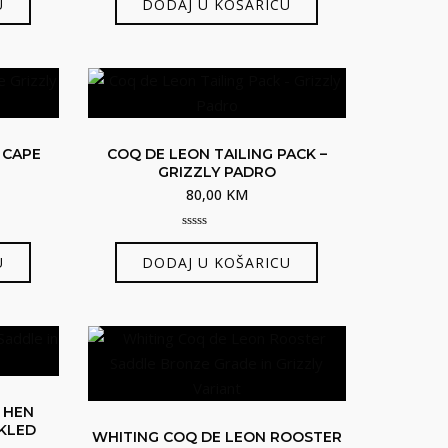
U
DODAJ U KOŠARICU
of
5
 CAPE
COQ DE LEON TAILING PACK –
GRIZZLY PADRO
80,00
KM
0
out
U
DODAJ U KOŠARICU
of
5
 HEN
CKLED
WHITING COQ DE LEON ROOSTER