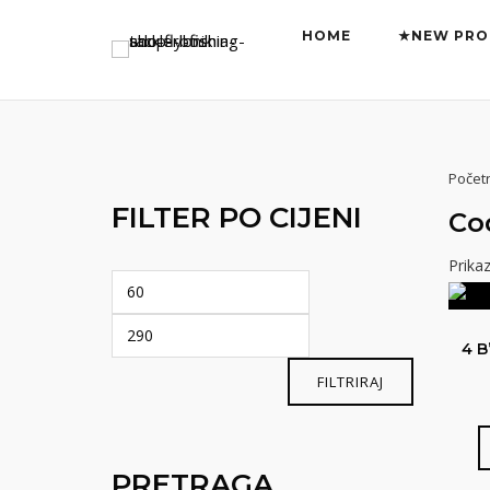
Preskoči
HOME
★NEW PRO
na
sadržaj
Počet
FILTER PO CIJENI
Co
Prikaz
Min
Maks
cijena
cijena
4 B
FILTRIRAJ
PRETRAGA