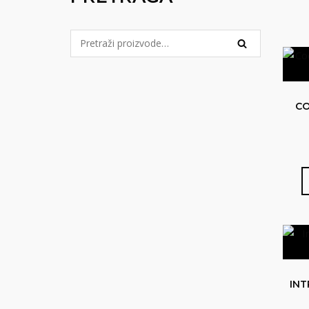
Pretraga
PRETRAŽI
za:
CO
INT