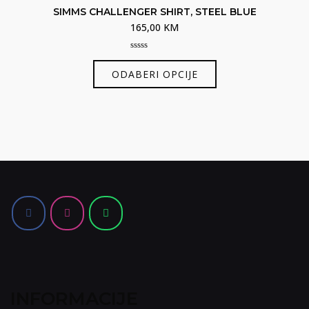
SIMMS CHALLENGER SHIRT, STEEL BLUE
165,00
KM
0
Ovaj
out
ODABERI OPCIJE
of
proizvod
5
ima
više
varijanti.
Opcije
se
mogu
odabrati
na
stranici
proizvoda
INFORMACIJE