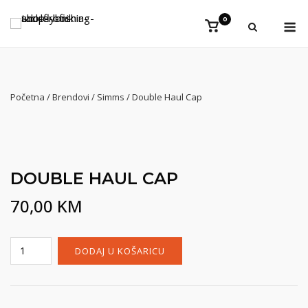
Preskoči
Iz
0
na
Vidi
košaricu
sadržaj
Početna
/
Brendovi
/
Simms
/ Double Haul Cap
NEW
DOUBLE HAUL CAP
70,00
KM
Double
DODAJ U KOŠARICU
Haul
Cap
količina