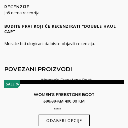
RECENZIJE
Još nema recenzija.
BUDITE PRVI KOJI ĆE RECENZIRATI “DOUBLE HAUL
CAP”
Morate biti
ulogirani
da biste objavili recenziju.
POVEZANI PROIZVODI
SALE %
WOMEN’S FREESTONE BOOT
Izvorna
Trenutna
500,00
KM
400,00
KM
cijena
cijena
0
bila
je:
Ovaj
out
ODABERI OPCIJE
je:
400,00 KM.
of
proizvod
5