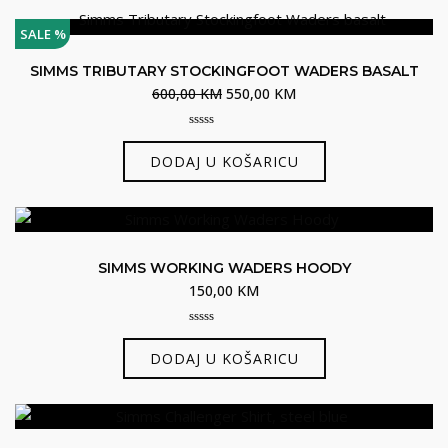
500,00 KM.
ima
više
SALE %
varijanti.
SIMMS TRIBUTARY STOCKINGFOOT WADERS BASALT
Opcije
Izvorna
Trenutna
600,00
KM
550,00
KM
se
cijena
cijena
mogu
0
bila
je:
out
odabrati
DODAJ U KOŠARICU
je:
550,00 KM.
of
5
na
600,00 KM.
stranici
proizvoda
SIMMS WORKING WADERS HOODY
150,00
KM
0
out
DODAJ U KOŠARICU
of
5